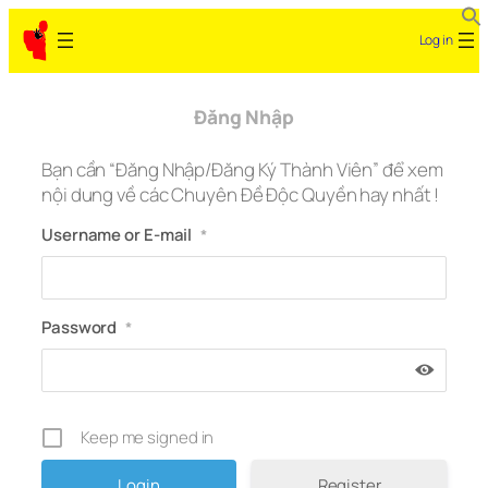
Skip
Log in
to
content
Đăng Nhập
Bạn cần “Đăng Nhập/Đăng Ký Thành Viên” để xem
nội dung về các Chuyên Đề Độc Quyền hay nhất !
Username or E-mail
*
Password
*
Keep me signed in
Register