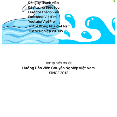
Đăng ký thành viên
Đào tạo và Điều tour
Quy chế thành viên
Facebook VietPro
Youtube VietPro
Tiktok Khám Phá Việt Nam
Tiktok Nghiệp Vụ HDV
Bản quyền thuộc
Hướng Dẫn Viên Chuyên Nghiệp Việt Nam
SINCE 2012