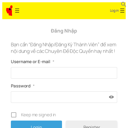
Skip
Log in
to
content
Đăng Nhập
Bạn cần “Đăng Nhập/Đăng Ký Thành Viên” để xem
nội dung về các Chuyên Đề Độc Quyền hay nhất !
Username or E-mail
*
Password
*
Keep me signed in
Register