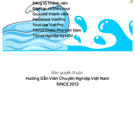
Đăng ký thành viên
Đào tạo và Điều tour
Quy chế thành viên
Facebook VietPro
Youtube VietPro
Tiktok Khám Phá Việt Nam
Tiktok Nghiệp Vụ HDV
Bản quyền thuộc
Hướng Dẫn Viên Chuyên Nghiệp Việt Nam
SINCE 2012