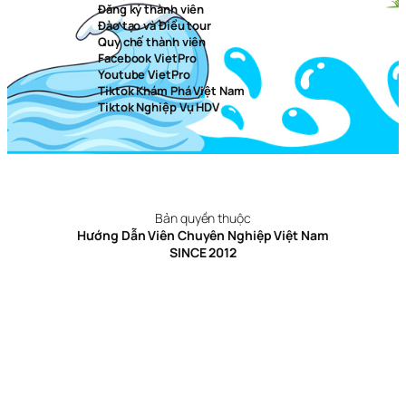
Đăng ký thành viên
Đào tạo và Điều tour
Quy chế thành viên
Facebook VietPro
Youtube VietPro
Tiktok Khám Phá Việt Nam
Tiktok Nghiệp Vụ HDV
Bản quyền thuộc
Hướng Dẫn Viên Chuyên Nghiệp Việt Nam
SINCE 2012