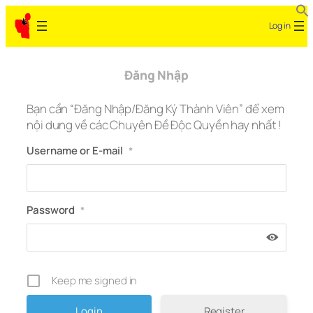
Skip
Log in
to
content
Đăng Nhập
Bạn cần “Đăng Nhập/Đăng Ký Thành Viên” để xem
nội dung về các Chuyên Đề Độc Quyền hay nhất !
Username or E-mail
*
Password
*
Keep me signed in
Register