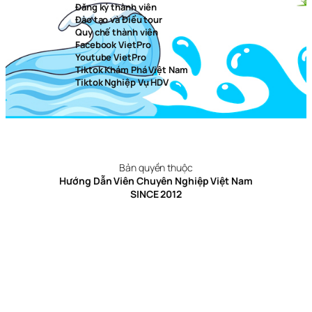
Đăng ký thành viên
Đào tạo và Điều tour
Quy chế thành viên
Facebook VietPro
Youtube VietPro
Tiktok Khám Phá Việt Nam
Tiktok Nghiệp Vụ HDV
Bản quyền thuộc
Hướng Dẫn Viên Chuyên Nghiệp Việt Nam
SINCE 2012