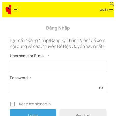
Skip
Log in
to
content
Đăng Nhập
Bạn cần “Đăng Nhập/Đăng Ký Thành Viên” để xem
nội dung về các Chuyên Đề Độc Quyền hay nhất !
Username or E-mail
*
Password
*
Keep me signed in
Register