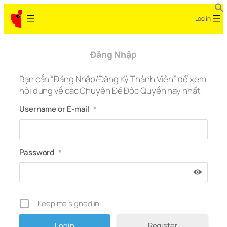
Skip
Log in
to
content
Đăng Nhập
Bạn cần “Đăng Nhập/Đăng Ký Thành Viên” để xem
nội dung về các Chuyên Đề Độc Quyền hay nhất !
Username or E-mail
*
Password
*
Keep me signed in
Register