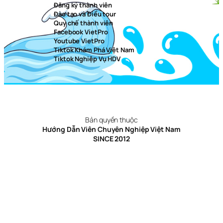
Đăng ký thành viên
Đào tạo và Điều tour
Quy chế thành viên
Facebook VietPro
Youtube VietPro
Tiktok Khám Phá Việt Nam
Tiktok Nghiệp Vụ HDV
Bản quyền thuộc
Hướng Dẫn Viên Chuyên Nghiệp Việt Nam
SINCE 2012