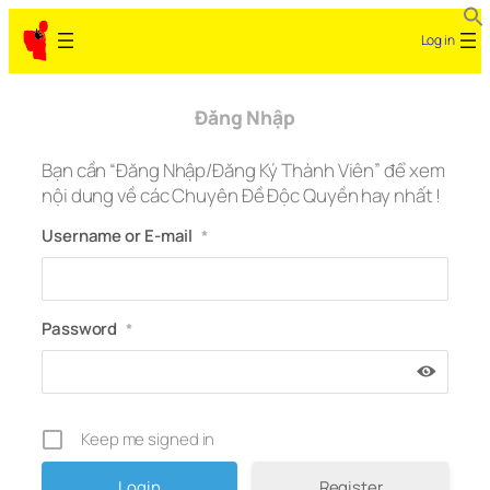
Skip
Log in
to
content
Đăng Nhập
Bạn cần “Đăng Nhập/Đăng Ký Thành Viên” để xem
nội dung về các Chuyên Đề Độc Quyền hay nhất !
Username or E-mail
*
Password
*
Keep me signed in
Register