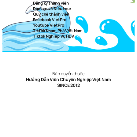
Đăng ký thành viên
Đào tạo và Điều tour
Quy chế thành viên
Facebook VietPro
Youtube VietPro
Tiktok Khám Phá Việt Nam
Tiktok Nghiệp Vụ HDV
Bản quyền thuộc
Hướng Dẫn Viên Chuyên Nghiệp Việt Nam
SINCE 2012