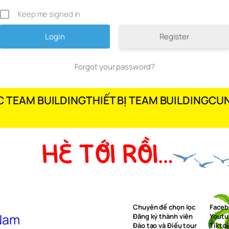
Keep me signed in
Register
Forgot your password?
 TEAM BUILDING
THIẾT BỊ TEAM BUILDING
CUN
Chuyên đề chọn lọc
Faceb
 Nam
Đăng ký thành viên
Youtu
Đào tạo và Điều tour
Tikto