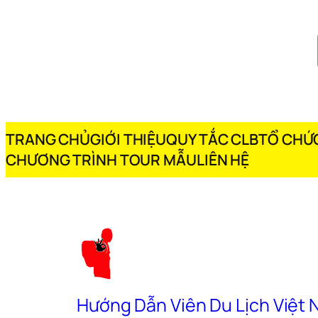
TRANG CHỦ
GIỚI THIỆU
QUY TẮC CLB
TỔ CHỨC
CHƯƠNG TRÌNH TOUR MẪU
LIÊN HỆ
Hướng Dẫn Viên Du Lịch Việt