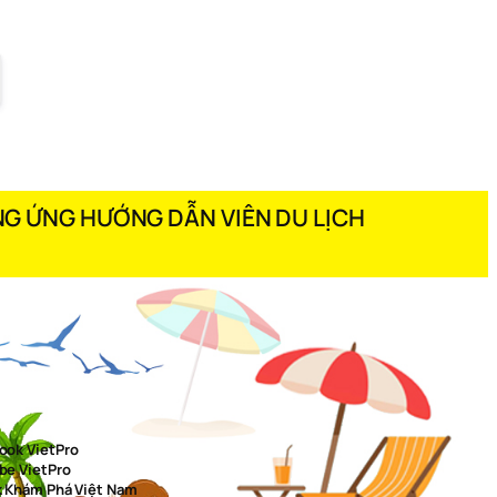
G ỨNG HƯỚNG DẪN VIÊN DU LỊCH
ook VietPro
be VietPro
k Khám Phá Việt Nam