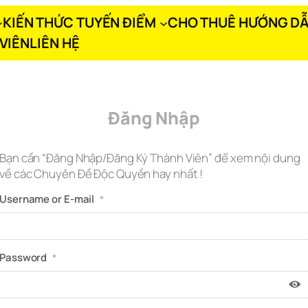
KIẾN THỨC TUYẾN ĐIỂM
CHO THUÊ HƯỚNG DẪ
VIÊN
LIÊN HỆ
Đăng Nhập
Bạn cần “Đăng Nhập/Đăng Ký Thành Viên” để xem nội dung
về các Chuyên Đề Độc Quyền hay nhất !
Username or E-mail
*
Password
*