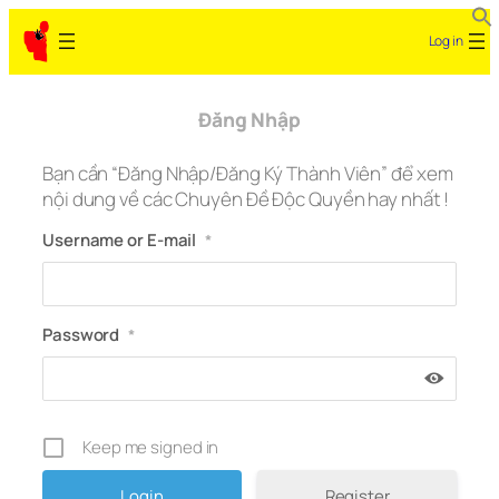
Skip
Log in
to
content
Đăng Nhập
Bạn cần “Đăng Nhập/Đăng Ký Thành Viên” để xem
nội dung về các Chuyên Đề Độc Quyền hay nhất !
Username or E-mail
*
Password
*
Keep me signed in
Register