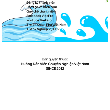
Đăng ký thành viên
Đào tạo và Điều tour
Quy chế thành viên
Facebook VietPro
Youtube VietPro
Tiktok Khám Phá Việt Nam
Tiktok Nghiệp Vụ HDV
Bản quyền thuộc
Hướng Dẫn Viên Chuyên Nghiệp Việt Nam
SINCE 2012