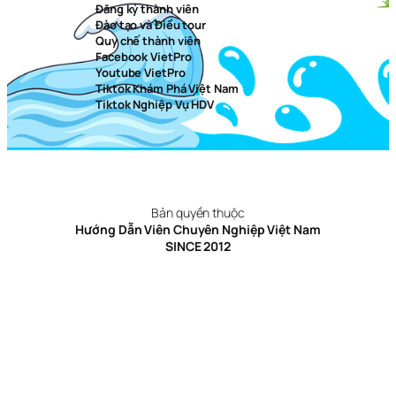
Đăng ký thành viên
Đào tạo và Điều tour
Quy chế thành viên
Facebook VietPro
Youtube VietPro
Tiktok Khám Phá Việt Nam
Tiktok Nghiệp Vụ HDV
Bản quyền thuộc
Hướng Dẫn Viên Chuyên Nghiệp Việt Nam
SINCE 2012