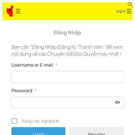
Skip
Log in
to
content
Đăng Nhập
Bạn cần “Đăng Nhập/Đăng Ký Thành Viên” để xem
nội dung về các Chuyên Đề Độc Quyền hay nhất !
Username or E-mail
*
Password
*
Keep me signed in
Register