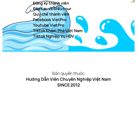
Đăng ký thành viên
Đào tạo và Điều tour
Quy chế thành viên
Facebook VietPro
Youtube VietPro
Tiktok Khám Phá Việt Nam
Tiktok Nghiệp Vụ HDV
Bản quyền thuộc
Hướng Dẫn Viên Chuyên Nghiệp Việt Nam
SINCE 2012