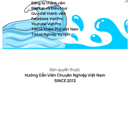
Đăng ký thành viên
Đào tạo và Điều tour
Quy chế thành viên
Facebook VietPro
Youtube VietPro
Tiktok Khám Phá Việt Nam
Tiktok Nghiệp Vụ HDV
Bản quyền thuộc
Hướng Dẫn Viên Chuyên Nghiệp Việt Nam
SINCE 2012