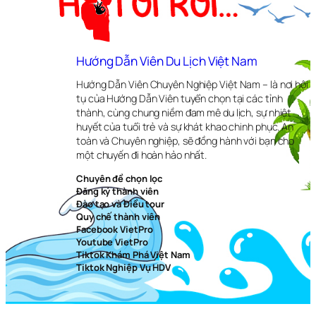
Hướng Dẫn Viên Du Lịch Việt Nam
Hướng Dẫn Viên Chuyên Nghiệp Việt Nam – là nơi hội
tụ của Hướng Dẫn Viên tuyển chọn tại các tỉnh
thành, cùng chung niềm đam mê du lịch, sự nhiệt
huyết của tuổi trẻ và sự khát khao chinh phục. An
toàn và Chuyên nghiệp, sẽ đồng hành với bạn cho
một chuyến đi hoàn hảo nhất.
Chuyên đề chọn lọc
Đăng ký thành viên
Đào tạo và Điều tour
Quy chế thành viên
Facebook VietPro
Youtube VietPro
Tiktok Khám Phá Việt Nam
Tiktok Nghiệp Vụ HDV