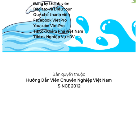
Đăng ký thành viên
Đào tạo và Điều tour
Quy chế thành viên
Facebook VietPro
Youtube VietPro
Tiktok Khám Phá Việt Nam
Tiktok Nghiệp Vụ HDV
Bản quyền thuộc
Hướng Dẫn Viên Chuyên Nghiệp Việt Nam
SINCE 2012