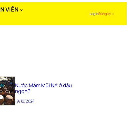
N VIÊN
Log in
Đăng Ký
Nước Mắm Mũi Né ở đâu
ngon?
19/12/2024