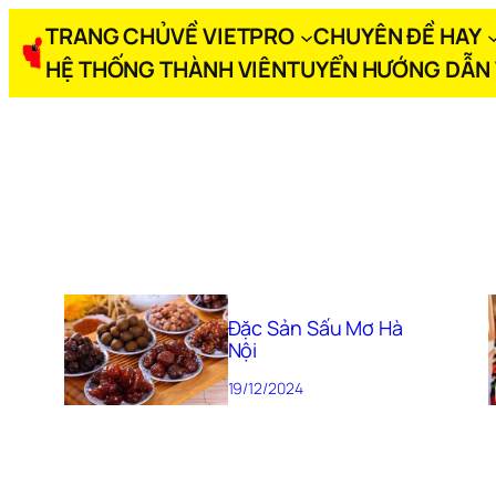
TRANG CHỦ
VỀ VIETPRO
CHUYÊN ĐỀ HAY
HỆ THỐNG THÀNH VIÊN
TUYỂN HƯỚNG DẪN 
Đặc Sản Sấu Mơ Hà
Nội
19/12/2024