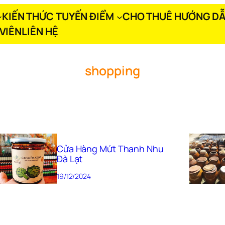
KIẾN THỨC TUYẾN ĐIỂM
CHO THUÊ HƯỚNG DẪ
VIÊN
LIÊN HỆ
shopping
Cửa Hàng Mứt Thanh Nhu
Đà Lạt
19/12/2024