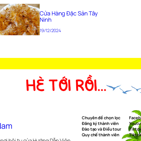
Cửa Hàng Đặc Sản Tây
Ninh
19/12/2024
Chuyên đề chọn lọc
Faceb
 Nam
Đăng ký thành viên
Youtu
Đào tạo và Điều tour
Tikto
Quy chế thành viên
Tikto
nơi hội tụ của Hướng Dẫn Viên