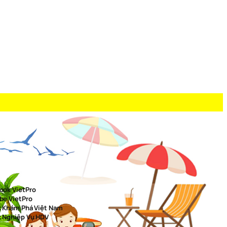
ook VietPro
be VietPro
k Khám Phá Việt Nam
k Nghiệp Vụ HDV