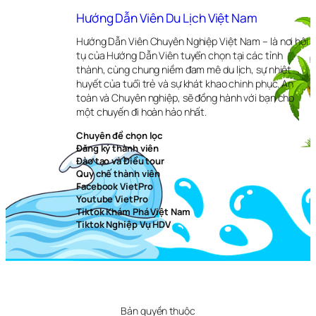
Hướng Dẫn Viên Du Lịch Việt Nam
Hướng Dẫn Viên Chuyên Nghiệp Việt Nam – là nơi hội
tụ của Hướng Dẫn Viên tuyển chọn tại các tỉnh
thành, cùng chung niềm đam mê du lịch, sự nhiệt
huyết của tuổi trẻ và sự khát khao chinh phục. An
toàn và Chuyên nghiệp, sẽ đồng hành với bạn cho
một chuyến đi hoàn hảo nhất.
Chuyên đề chọn lọc
Đăng ký thành viên
Đào tạo và Điều tour
Quy chế thành viên
Facebook VietPro
Youtube VietPro
Tiktok Khám Phá Việt Nam
Tiktok Nghiệp Vụ HDV
Bản quyền thuộc