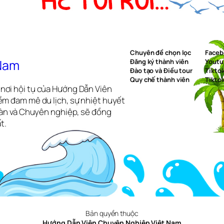
Chuyên đề chọn lọc
Faceb
 Nam
Đăng ký thành viên
Youtu
Đào tạo và Điều tour
Tikto
Quy chế thành viên
Tikto
nơi hội tụ của Hướng Dẫn Viên
ềm đam mê du lịch, sự nhiệt huyết
toàn và Chuyên nghiệp, sẽ đồng
t.
Bản quyền thuộc
Hướng Dẫn Viên Chuyên Nghiệp Việt Nam