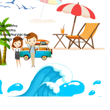
ook VietPro
be VietPro
k Khám Phá Việt Nam
k Nghiệp Vụ HDV