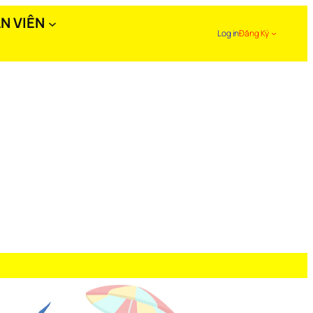
N VIÊN
Log in
Đăng Ký