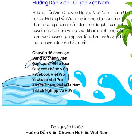
Hướng Dẫn Viên Du Lịch Việt Nam
Hướng Dẫn Viên Chuyên Nghiệp Việt Nam – là nơi hội
tụ của Hướng Dẫn Viên tuyển chọn tại các tỉnh
thành, cùng chung niềm đam mê du lịch, sự nhiệt
huyết của tuổi trẻ và sự khát khao chinh phục. An
toàn và Chuyên nghiệp, sẽ đồng hành với bạn cho
một chuyến đi hoàn hảo nhất.
Chuyên đề chọn lọc
Đăng ký thành viên
Đào tạo và Điều tour
Quy chế thành viên
Facebook VietPro
Youtube VietPro
Tiktok Khám Phá Việt Nam
Tiktok Nghiệp Vụ HDV
Bản quyền thuộc
Hướng Dẫn Viên Chuyên Nghiệp Việt Nam