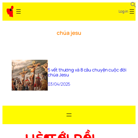
Log in
chúa jesu
5 vết thương và 8 câu chuyện cuộc đời
chúa Jesu
03/04/2025