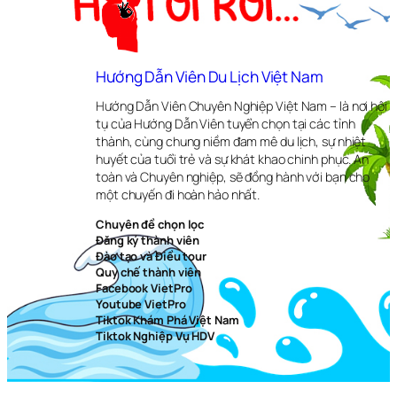
Hướng Dẫn Viên Du Lịch Việt Nam
Hướng Dẫn Viên Chuyên Nghiệp Việt Nam – là nơi hội
tụ của Hướng Dẫn Viên tuyển chọn tại các tỉnh
thành, cùng chung niềm đam mê du lịch, sự nhiệt
huyết của tuổi trẻ và sự khát khao chinh phục. An
toàn và Chuyên nghiệp, sẽ đồng hành với bạn cho
một chuyến đi hoàn hảo nhất.
Chuyên đề chọn lọc
Đăng ký thành viên
Đào tạo và Điều tour
Quy chế thành viên
Facebook VietPro
Youtube VietPro
Tiktok Khám Phá Việt Nam
Tiktok Nghiệp Vụ HDV