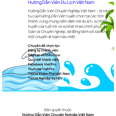
Hướng Dẫn Viên Du Lịch Việt Nam
Hướng Dẫn Viên Chuyên Nghiệp Việt Nam – là nơi hội
tụ của Hướng Dẫn Viên tuyển chọn tại các tỉnh
thành, cùng chung niềm đam mê du lịch, sự nhiệt
huyết của tuổi trẻ và sự khát khao chinh phục. An
toàn và Chuyên nghiệp, sẽ đồng hành với bạn cho
một chuyến đi hoàn hảo nhất.
Chuyên đề chọn lọc
Đăng ký thành viên
Đào tạo và Điều tour
Quy chế thành viên
Facebook VietPro
Youtube VietPro
Tiktok Khám Phá Việt Nam
Tiktok Nghiệp Vụ HDV
Bản quyền thuộc
Hướng Dẫn Viên Chuyên Nghiệp Việt Nam