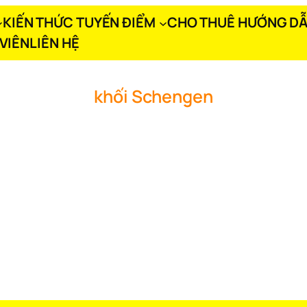
KIẾN THỨC TUYẾN ĐIỂM
CHO THUÊ HƯỚNG DẪ
VIÊN
LIÊN HỆ
khối Schengen