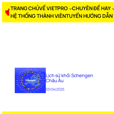
TRANG CHỦ
VỀ VIETPRO
CHUYÊN ĐỀ HAY
HỆ THỐNG THÀNH VIÊN
TUYỂN HƯỚNG DẪN 
Lịch sử khối Schengen
Châu Âu
03/04/2025