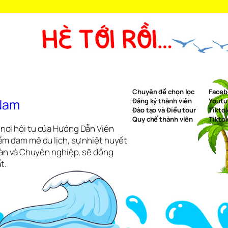
Chuyên đề chọn lọc
Faceb
 Nam
Đăng ký thành viên
Youtu
Đào tạo và Điều tour
Tikto
Quy chế thành viên
Tikto
nơi hội tụ của Hướng Dẫn Viên
ềm đam mê du lịch, sự nhiệt huyết
toàn và Chuyên nghiệp, sẽ đồng
t.