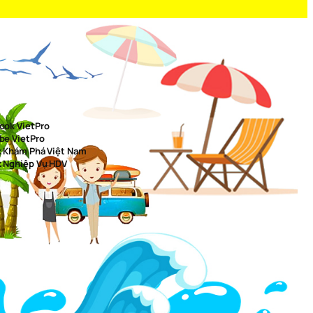
ook VietPro
be VietPro
k Khám Phá Việt Nam
k Nghiệp Vụ HDV