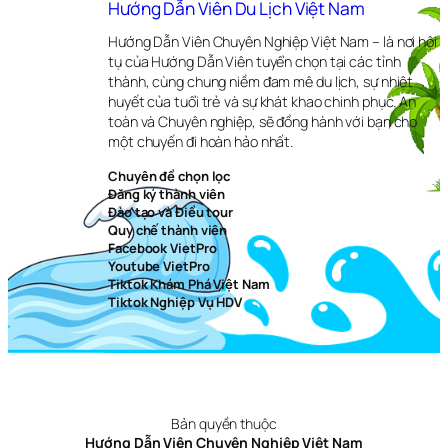
Hướng Dẫn Viên Du Lịch Việt Nam
Hướng Dẫn Viên Chuyên Nghiệp Việt Nam – là nơi hội
tụ của Hướng Dẫn Viên tuyển chọn tại các tỉnh
thành, cùng chung niềm đam mê du lịch, sự nhiệt
huyết của tuổi trẻ và sự khát khao chinh phục. An
toàn và Chuyên nghiệp, sẽ đồng hành với bạn cho
một chuyến đi hoàn hảo nhất.
Chuyên đề chọn lọc
Đăng ký thành viên
Đào tạo và Điều tour
Quy chế thành viên
Facebook VietPro
Youtube VietPro
Tiktok Khám Phá Việt Nam
Tiktok Nghiệp Vụ HDV
Bản quyền thuộc
Hướng Dẫn Viên Chuyên Nghiệp Việt Nam