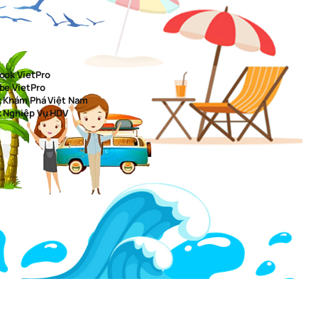
ook VietPro
be VietPro
k Khám Phá Việt Nam
k Nghiệp Vụ HDV