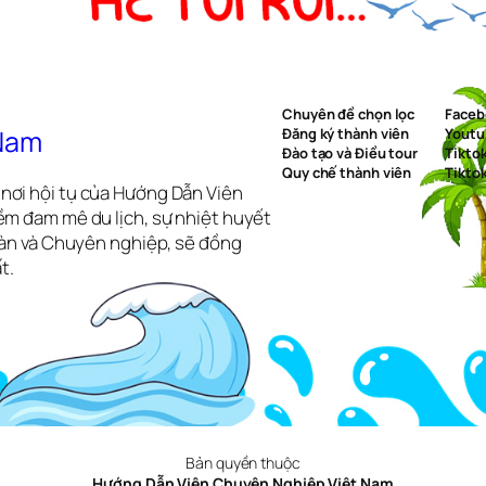
Chuyên đề chọn lọc
Faceb
 Nam
Đăng ký thành viên
Youtu
Đào tạo và Điều tour
Tikto
Quy chế thành viên
Tikto
nơi hội tụ của Hướng Dẫn Viên
ềm đam mê du lịch, sự nhiệt huyết
toàn và Chuyên nghiệp, sẽ đồng
t.
Bản quyền thuộc
Hướng Dẫn Viên Chuyên Nghiệp Việt Nam