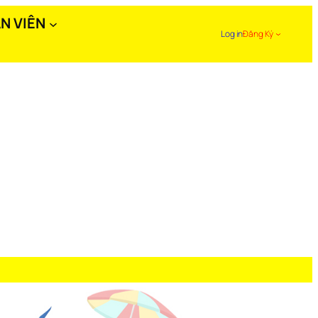
N VIÊN
Log in
Đăng Ký