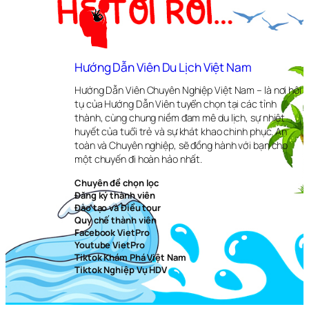
Hướng Dẫn Viên Du Lịch Việt Nam
Hướng Dẫn Viên Chuyên Nghiệp Việt Nam – là nơi hội
tụ của Hướng Dẫn Viên tuyển chọn tại các tỉnh
thành, cùng chung niềm đam mê du lịch, sự nhiệt
huyết của tuổi trẻ và sự khát khao chinh phục. An
toàn và Chuyên nghiệp, sẽ đồng hành với bạn cho
một chuyến đi hoàn hảo nhất.
Chuyên đề chọn lọc
Đăng ký thành viên
Đào tạo và Điều tour
Quy chế thành viên
Facebook VietPro
Youtube VietPro
Tiktok Khám Phá Việt Nam
Tiktok Nghiệp Vụ HDV