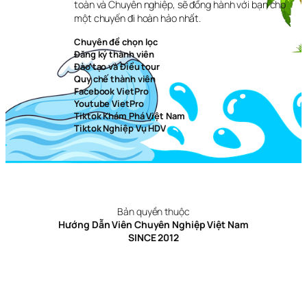
toàn và Chuyên nghiệp, sẽ đồng hành với bạn cho
một chuyến đi hoàn hảo nhất.
Chuyên đề chọn lọc
Đăng ký thành viên
Đào tạo và Điều tour
Quy chế thành viên
Facebook VietPro
Youtube VietPro
Tiktok Khám Phá Việt Nam
Tiktok Nghiệp Vụ HDV
Bản quyền thuộc
Hướng Dẫn Viên Chuyên Nghiệp Việt Nam
SINCE 2012