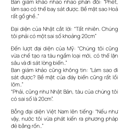
Ban giám khảo nhao nhao phản đối: “Phét,
làm sao có thể bay sát được. Bề mặt sao Hoả
rất gồ ghề..”
Ðại diện của Nhật cắt lời: “Tất nhiên. Chúng
tôi phải có một sai số khoảng 20cm”
Ðến lượt đại diện của Mỹ: “Chúng tôi cũng
vừa chế tạo ra tàu ngầm loại mới, có thể lặn
sâu và đi sát lòng biển..”
Ban giám khảo cũng không tin: “Làm sao đi
sát được? Bề mặt của đáy biển cũng rất lồi
lõm..”
“Phải, cũng như Nhật Bản, tàu của chúng tôi
có sai số là 20cm”.
Bỗng đại diện Việt Nam lên tiếng: “Nếu như
vậy, nước tôi vừa phát kiến ra phương pháp
đẻ bằng rốn..”