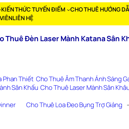
KIẾN THỨC TUYẾN ĐIỂM
CHO THUÊ HƯỚNG DẪ
VIÊN
LIÊN HỆ
o Thuê Đèn Laser Mành Katana Sân K
 Phan Thiết
Cho Thuê Âm Thanh Ánh Sáng Ga
ành Sân Khấu
Cho Thuê Laser Mành Sân Khâ
Dinner
Cho Thuê Loa Đeo Bụng Trợ Giảng