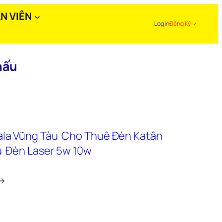
N VIÊN
Log in
Đăng Ký
hấu
la Vũng Tàu
Cho Thuê Đèn Katân
u
Đèn Laser 5w 10w
→