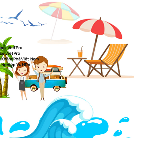
ook VietPro
be VietPro
k Khám Phá Việt Nam
k Nghiệp Vụ HDV