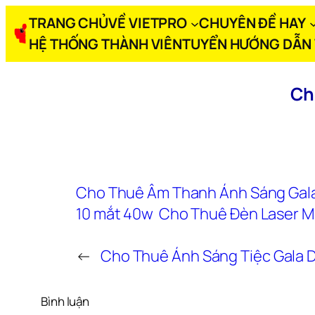
Skip
TRANG CHỦ
VỀ VIETPRO
CHUYÊN ĐỀ HAY
to
HỆ THỐNG THÀNH VIÊN
TUYỂN HƯỚNG DẪN 
content
Ch
Cho Thuê Âm Thanh Ánh Sáng Gala
10 mắt 40w
Cho Thuê Đèn Laser M
←
Cho Thuê Ánh Sáng Tiệc Gala 
Bình luận