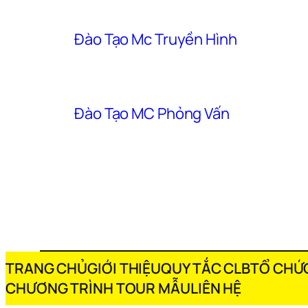
Đào Tạo Mc Truyền Hình
Đào Tạo MC Phỏng Vấn
TRANG CHỦ
GIỚI THIỆU
QUY TẮC CLB
TỔ CHỨC
CHƯƠNG TRÌNH TOUR MẪU
LIÊN HỆ