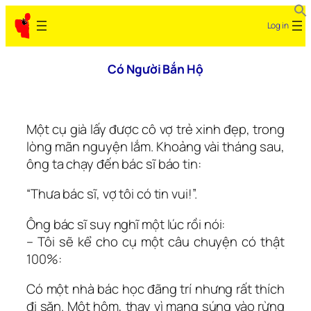
Skip
Log in
to
content
Có Người Bắn Hộ
Một cụ già lấy được cô vợ trẻ xinh đẹp, trong
lòng mãn nguyện lắm. Khoảng vài tháng sau,
ông ta chạy đến bác sĩ báo tin:
“Thưa bác sĩ, vợ tôi có tin vui!”.
Ông bác sĩ suy nghĩ một lúc rồi nói:
– Tôi sẽ kể cho cụ một câu chuyện có thật
100%:
Có một nhà bác học đãng trí nhưng rất thích
đi săn. Một hôm, thay vì mang súng vào rừng