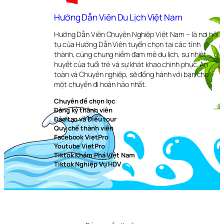
Hướng Dẫn Viên Du Lịch Việt Nam
Hướng Dẫn Viên Chuyên Nghiệp Việt Nam – là nơi hội
tụ của Hướng Dẫn Viên tuyển chọn tại các tỉnh
thành, cùng chung niềm đam mê du lịch, sự nhiệt
huyết của tuổi trẻ và sự khát khao chinh phục. An
toàn và Chuyên nghiệp, sẽ đồng hành với bạn cho
một chuyến đi hoàn hảo nhất.
Chuyên đề chọn lọc
Đăng ký thành viên
Đào tạo và Điều tour
Quy chế thành viên
Facebook VietPro
Youtube VietPro
Tiktok Khám Phá Việt Nam
Tiktok Nghiệp Vụ HDV