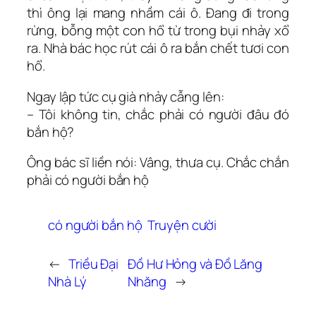
thì ông lại mang nhầm cái ô. Đang đi trong
rừng, bỗng một con hổ từ trong bụi nhảy xổ
ra. Nhà bác học rút cái ô ra bắn chết tươi con
hổ.
Ngay lập tức cụ già nhảy cẫng lên:
– Tôi không tin, chắc phải có người đâu đó
bắn hộ?
Ông bác sĩ liền nói: Vâng, thưa cụ. Chắc chắn
phải có người bắn hộ
có người bắn hộ
Truyện cười
←
Triều Đại
Đồ Hư Hỏng và Đồ Lăng
Nhà Lý
Nhăng
→