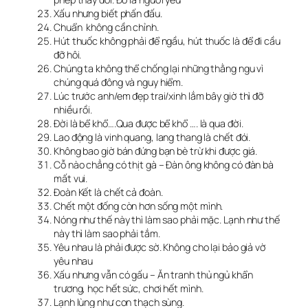
Xấu nhưng biết phấn đấu.
Chuẩn không cần chỉnh.
Hút thuốc không phải để ngầu, hút thuốc là để đi cầu
đỡ hôi.
Chúng ta không thể chống lại những thằng ngu vì
chúng quá đông và nguy hiểm.
Lúc trước anh/em đẹp trai/xinh lắm bây giờ thì đỡ
nhiều rồi.
Đời là bể khổ….Qua được bể khổ …. là qua đời.
Lao động là vinh quang, lang thang là chết đói.
Không bao giờ bán đứng bạn bè trừ khi được giá.
Cỗ nào chẳng có thịt gà – Đàn ông không có đàn bà
mất vui.
Đoàn Kết là chết cả đoàn.
Chết một đống còn hơn sống một mình.
Nóng như thế này thì làm sao phải mặc. Lạnh như thế
này thì làm sao phải tắm.
Yêu nhau là phải được sờ. Không cho lại bảo giả vờ
yêu nhau
Xấu nhưng vẫn có gấu – Ăn tranh thủ ngủ khẩn
trương, học hết sức, chơi hết mình.
Lạnh lùng như con thạch sùng.