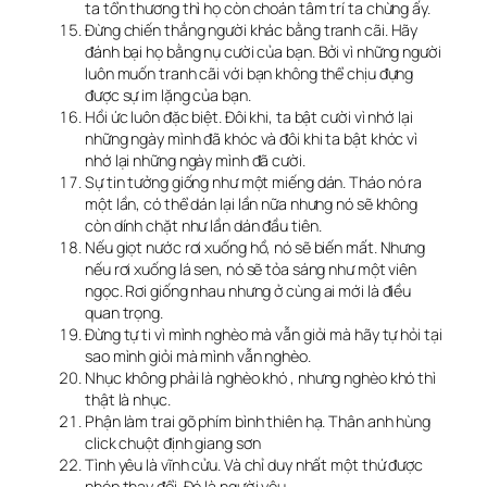
ta tổn thương thì họ còn choán tâm trí ta chừng ấy.
Đừng chiến thắng người khác bằng tranh cãi. Hãy
đánh bại họ bằng nụ cười của bạn. Bởi vì những người
luôn muốn tranh cãi với bạn không thể chịu đựng
được sự im lặng của bạn.
Hồi ức luôn đặc biệt. Đôi khi, ta bật cười vì nhớ lại
những ngày mình đã khóc và đôi khi ta bật khóc vì
nhớ lại những ngày mình đã cười.
Sự tin tưởng giống như một miếng dán. Tháo nó ra
một lần, có thể dán lại lần nữa nhưng nó sẽ không
còn dính chặt như lần dán đầu tiên.
Nếu giọt nước rơi xuống hồ, nó sẽ biến mất. Nhưng
nếu rơi xuống lá sen, nó sẽ tỏa sáng như một viên
ngọc. Rơi giống nhau nhưng ở cùng ai mới là điều
quan trọng.
Đừng tự ti vì mình nghèo mà vẫn giỏi mà hãy tự hỏi tại
sao mình giỏi mà mình vẫn nghèo.
Nhục không phải là nghèo khó , nhưng nghèo khó thì
thật là nhục.
Phận làm trai gõ phím bình thiên hạ. Thân anh hùng
click chuột định giang sơn
Tình yêu là vĩnh cửu. Và chỉ duy nhất một thứ được
phép thay đổi. Đó là người yêu