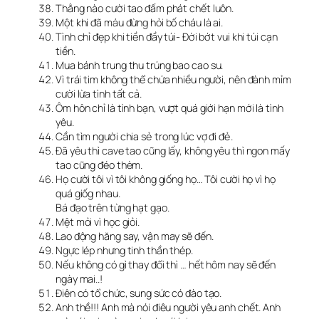
Thằng nào cười tao đấm phát chết luôn.
Một khi đã máu đừng hỏi bố cháu là ai.
Tình chỉ đẹp khi tiền đầy túi- Đời bớt vui khi túi cạn
tiền.
Mua bánh trung thu trúng bao cao su.
Vì trái tim không thể chứa nhiều người, nên đành mỉm
cười lừa tình tất cả.
Ôm hôn chỉ là tình bạn, vượt quá giới hạn mới là tình
yêu.
Cần tìm người chia sẻ trong lúc vợ đi đẻ.
Đã yêu thì cave tao cũng lấy, không yêu thì ngon mấy
tao cũng đéo thèm.
Họ cười tôi vì tôi không giống họ… Tôi cười họ vì họ
quá giốg nhau.
Bá đạo trên từng hạt gạo.
Mệt mỏi vì học giỏi.
Lao động hăng say, vận may sẽ đến.
Ngực lép nhưng tinh thần thép.
Nếu không có gì thay đổi thì … hết hôm nay sẽ đến
ngày mai..!
Điên có tổ chức, sung sức có đào tạo.
Anh thề!!! Anh mà nói điêu người yêu anh chết. Anh