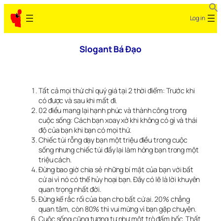
Skip
Log in
to
content
Slogant Bá Đạo
Tất cả mọi thứ chỉ quý giá tại 2 thời điểm: Trước khi
có được và sau khi mất đi.
02 điều mang lại hạnh phúc và thành công trong
cuộc sống: Cách bạn xoay xở khi không có gì và thái
độ của bạn khi bạn có mọi thứ.
Chiếc túi rỗng dạy bạn một triệu điều trong cuộc
sống nhưng chiếc túi đầy lại làm hỏng bạn trong một
triệu cách.
Đừng bao giờ chia sẻ những bí mật của bạn với bất
cứ ai vì nó có thể hủy hoại bạn. Đây có lẽ là lời khuyên
quan trọng nhất đời.
Đừng kể rắc rối của bạn cho bất cứ ai. 20% chẳng
quan tâm, còn 80% thì vui mừng vì bạn gặp chuyện.
Cuộc sống cũng tương tự như một trò đấm bốc. Thất