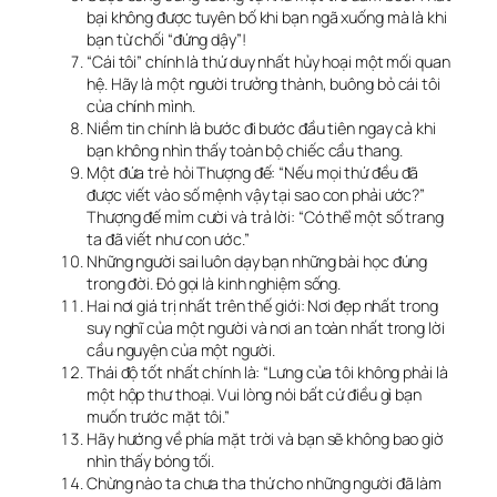
bại không được tuyên bố khi bạn ngã xuống mà là khi
bạn từ chối “đứng dậy”!
“Cái tôi” chính là thứ duy nhất hủy hoại một mối quan
hệ. Hãy là một người trưởng thành, buông bỏ cái tôi
của chính mình.
Niềm tin chính là bước đi bước đầu tiên ngay cả khi
bạn không nhìn thấy toàn bộ chiếc cầu thang.
Một đứa trẻ hỏi Thượng đế: “Nếu mọi thứ đều đã
được viết vào số mệnh vậy tại sao con phải ước?”
Thượng đế mỉm cười và trả lời: “Có thể một số trang
ta đã viết như con ước.”
Những người sai luôn dạy bạn những bài học đúng
trong đời. Đó gọi là kinh nghiệm sống.
Hai nơi giá trị nhất trên thế giới: Nơi đẹp nhất trong
suy nghĩ của một người và nơi an toàn nhất trong lời
cầu nguyện của một người.
Thái độ tốt nhất chính là: “Lưng của tôi không phải là
một hộp thư thoại. Vui lòng nói bất cứ điều gì bạn
muốn trước mặt tôi.”
Hãy hướng về phía mặt trời và bạn sẽ không bao giờ
nhìn thấy bóng tối.
Chừng nào ta chưa tha thứ cho những người đã làm