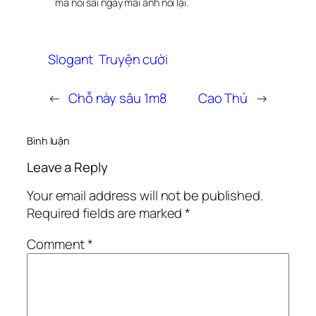
mà nói sai ngày mai anh nói lại.
Slogant
Truyện cười
←
Chỗ này sâu 1m8
Cao Thủ
→
Bình luận
Leave a Reply
Your email address will not be published.
Required fields are marked
*
Comment
*