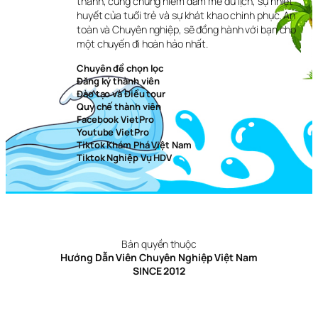
thành, cùng chung niềm đam mê du lịch, sự nhiệt
huyết của tuổi trẻ và sự khát khao chinh phục. An
toàn và Chuyên nghiệp, sẽ đồng hành với bạn cho
một chuyến đi hoàn hảo nhất.
Chuyên đề chọn lọc
Đăng ký thành viên
Đào tạo và Điều tour
Quy chế thành viên
Facebook VietPro
Youtube VietPro
Tiktok Khám Phá Việt Nam
Tiktok Nghiệp Vụ HDV
Bản quyền thuộc
Hướng Dẫn Viên Chuyên Nghiệp Việt Nam
SINCE 2012