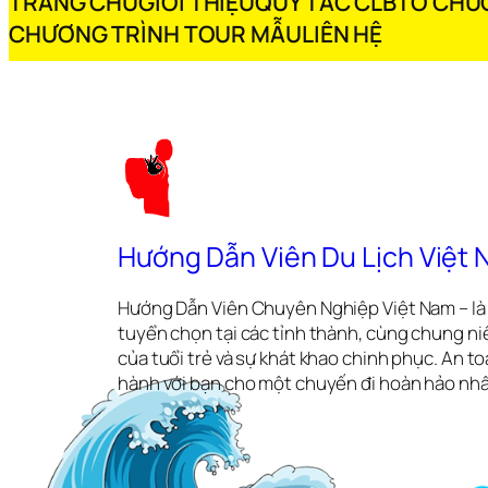
TRANG CHỦ
GIỚI THIỆU
QUY TẮC CLB
TỔ CHỨC
CHƯƠNG TRÌNH TOUR MẪU
LIÊN HỆ
Hướng Dẫn Viên Du Lịch Việt
Hướng Dẫn Viên Chuyên Nghiệp Việt Nam – là 
tuyển chọn tại các tỉnh thành, cùng chung ni
của tuổi trẻ và sự khát khao chinh phục. An 
hành với bạn cho một chuyến đi hoàn hảo nhấ