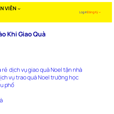
N VIÊN
Log in
Đăng Ký
ào Khi Giao Quà
 rẻ
dịch vụ giao quà Noel tận nhà
ịch vụ trao quà Noel trường học
hu phố
uà